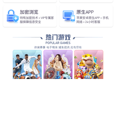
江苏南通金鹰购物中心
杭州湖滨·in77光影艺术长廊
山东烟台机场
深圳湾万象城
兰州新区乾元·金海汇商业广场
上海美罗元宇宙